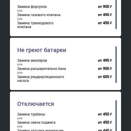
от
900
₽
Замена форсунок
от
490
₽
Замена газового клапана
от
450
₽
Замена трехкодового
клапана
Не греют батареи
от
490
₽
Замена жиклеров
от
900
₽
Замена расширительно бака
от
600
₽
Замена рециркуляционного
насоса
Отключается
от
450
₽
Замена турбины
от
450
₽
Замена свечи поджига
от
440
₽
Замена датчика ионизации